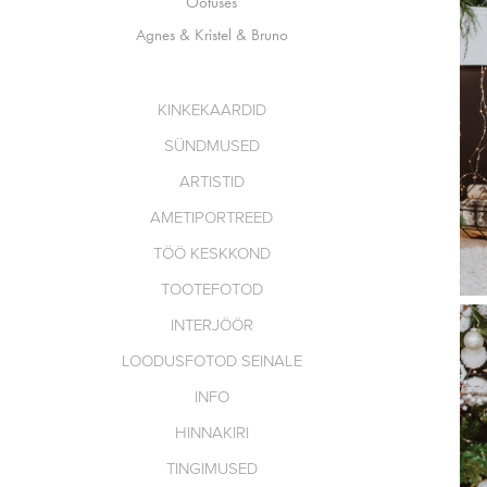
Ootuses
Agnes & Kristel & Bruno
KINKEKAARDID
SÜNDMUSED
ARTISTID
AMETIPORTREED
TÖÖ KESKKOND
TOOTEFOTOD
INTERJÖÖR
LOODUSFOTOD SEINALE
INFO
HINNAKIRI
TINGIMUSED