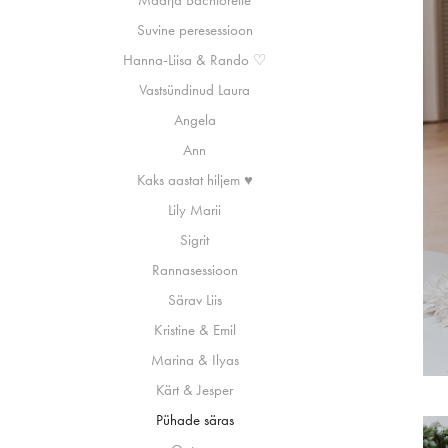
Maarja Bachlorette
Suvine peresessioon
Hanna-Liisa & Rando ♡
Vastsündinud Laura
Angela
Ann
Kaks aastat hiljem ♥
Lily Marii
Sigrit
Rannasessioon
Särav Liis
Kristine & Emil
Marina & Ilyas
Kärt & Jesper
Pühade säras