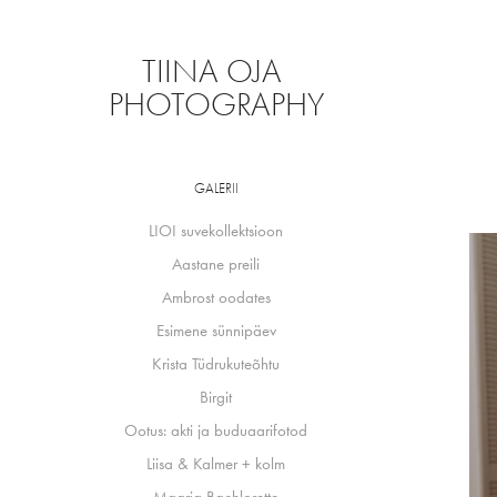
TIINA OJA 
PHOTOGRAPHY
GALERII
LIOI suvekollektsioon
Aastane preili
Ambrost oodates
Esimene sünnipäev
Krista Tüdrukuteõhtu
Birgit
Ootus: akti ja buduaarifotod
Liisa & Kalmer + kolm