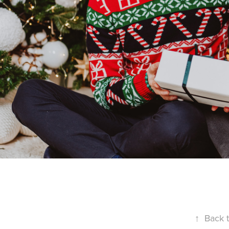
↑
Back 