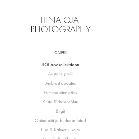
TIINA OJA 
PHOTOGRAPHY
GALERII
LIOI suvekollektsioon
Aastane preili
Ambrost oodates
Esimene sünnipäev
Krista Tüdrukuteõhtu
Birgit
Ootus: akti ja buduaarifotod
Liisa & Kalmer + kolm