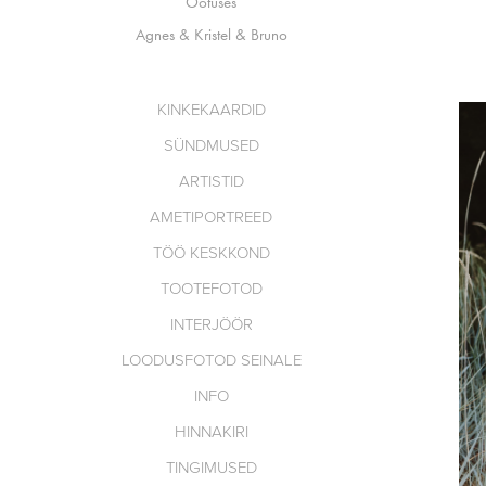
Ootuses
Agnes & Kristel & Bruno
KINKEKAARDID
SÜNDMUSED
ARTISTID
AMETIPORTREED
TÖÖ KESKKOND
TOOTEFOTOD
INTERJÖÖR
LOODUSFOTOD SEINALE
INFO
HINNAKIRI
TINGIMUSED