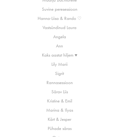
Maarja Bachlorette
Suvine peresessioon
Hanna-Liisa & Rando ♡
Vastsündinud Laura
Angela
Ann
Kaks aastat hiljem ♥
Lily Marii
Sigrit
Rannasessioon
Särav Liis
Kristine & Emil
Marina & Ilyas
Kärt & Jesper
Pühade säras